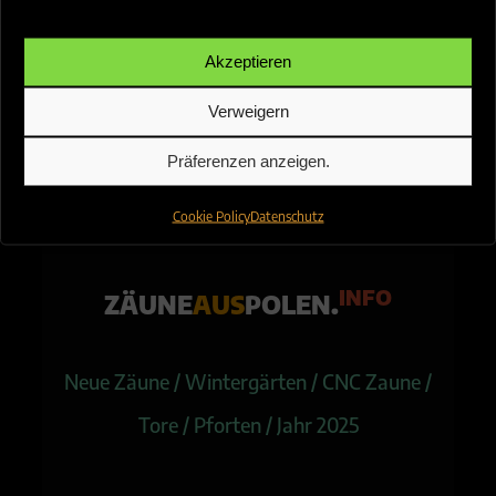
Akzeptieren
Verweigern
Präferenzen anzeigen.
Cookie Policy
Datenschutz
INFO
ZÄUNE
AUS
POLEN.
Neue Zäune / Wintergärten / CNC Zaune /
Tore / Pforten / Jahr 2025